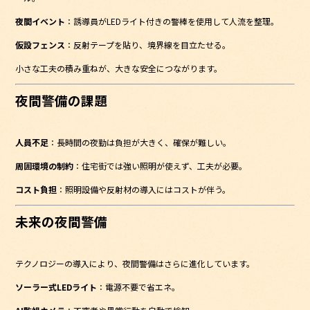
夜間イベント
：誘導員がLEDライト付きの警棒を使用して人流を整理。
仮設フェンス
：反射テープを貼り、境界線を目立たせる。
小さな工夫の積み重ねが、大きな安全につながります。
夜間警備の課題
人員不足
：長時間の夜勤は負担が大きく、確保が難しい。
周囲環境の制約
：住宅街では強い照明が使えず、工夫が必要。
コスト負担
：照明設備や反射材の導入にはコストが伴う。
未来の夜間警備
テクノロジーの導入により、夜間警備はさらに進化しています。
ソーラー式LEDライト
：電源不要で省エネ。