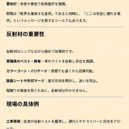
警告灯
：赤色や黄色で危険箇所を強調。
照明は「視界を確保する道具」であると同時に、「ここは安全に通れる場
所」というメッセージを発するツールでもあります。
反射材の重要性
反射材はシンプルながら極めて効果的です。
警備員のベスト・腕章
：車のライトを反射し存在を強調。
カラーコーン・バリケード
：夜間でも遠くから認識可能。
路面シートや矢印マーク
：進行方向を明示し、迷いを防止。
暗闇での事故を防ぐために、反射材は欠かせません。
現場の具体例
工事現場
：全員が反射ベストを着用し、通行人やドライバーに存在をアピ
ール。