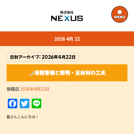
2026 4月 22
日別アーカイブ:
2026年4月22日
夜間警備と照明・反射材の工夫
投稿日
2026年4月22日
F
T
Li
a
w
n
皆さんこんにちは！
c
itt
e
e
er