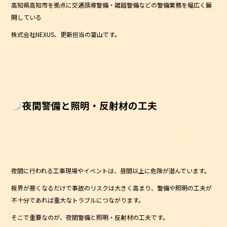
高知県高知市を拠点に交通誘導警備・雑踏警備などの警備業務を幅広く展
b
開している
o
株式会社NEXUS、更新担当の富山です。
o
k
夜間警備と照明・反射材の工夫
夜間に行われる工事現場やイベントは、昼間以上に危険が潜んでいます。
視界が悪くなるだけで事故のリスクは大きく高まり、警備や照明の工夫が
不十分であれば重大なトラブルにつながります。
そこで重要なのが、夜間警備と照明・反射材の工夫です。