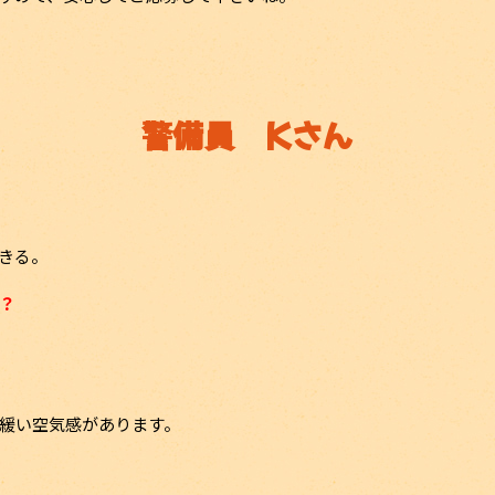
警備員 Kさん
きる。
？
緩い空気感があります。