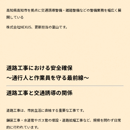
e
er
高知県高知市を拠点に交通誘導警備・雑踏警備などの警備業務を幅広く展
b
開している
o
株式会社NEXUS、更新担当の富山です。
o
k
道路工事における安全確保
〜通行人と作業員を守る最前線〜
道路工事と交通誘導の関係
道路工事は、市民生活に直結する重要な工事です。
舗装工事・水道管やガス管の埋設・道路拡幅工事など、規模を問わず日常
的に行われています。