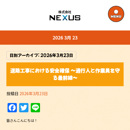
2026 3月 23
日別アーカイブ:
2026年3月23日
道路工事における安全確保 〜通行人と作業員を守
る最前線〜
投稿日
2026年3月23日
F
T
Li
a
w
n
皆さんこんにちは！
c
itt
e