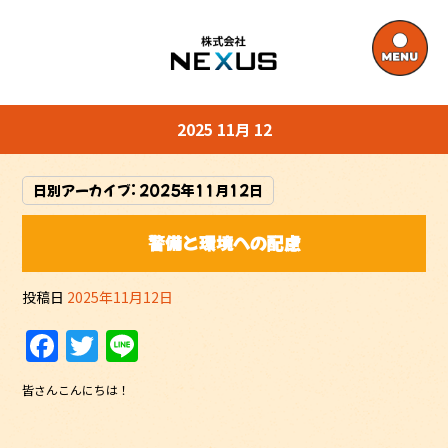
2025 11月 12
日別アーカイブ:
2025年11月12日
警備と環境への配慮
投稿日
2025年11月12日
F
T
Li
a
w
n
皆さんこんにちは！
c
itt
e
e
er