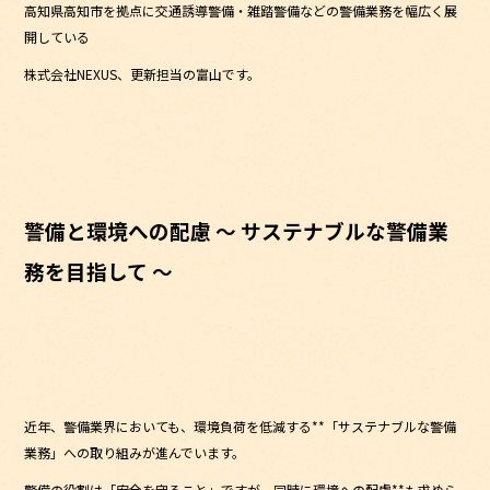
高知県高知市を拠点に交通誘導警備・雑踏警備などの警備業務を幅広く展
b
開している
o
株式会社NEXUS、更新担当の富山です。
o
k
警備と環境への配慮 ～ サステナブルな警備業
務を目指して ～
近年、警備業界においても、環境負荷を低減する**「サステナブルな警備
業務」への取り組みが進んでいます。
警備の役割は「安全を守ること」ですが、同時に環境への配慮**も求めら