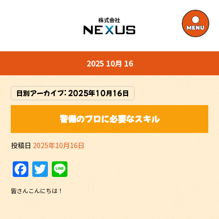
2025 10月 16
日別アーカイブ:
2025年10月16日
警備のプロに必要なスキル
投稿日
2025年10月16日
F
T
Li
a
w
n
皆さんこんにちは！
c
itt
e
e
er