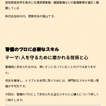
高知県高知市を拠点に交通誘導警備・雑踏警備などの警備業務を幅広く展
b
開している
o
株式会社NEXUS、更新担当の富山です。
o
k
警備のプロに必要なスキル
テーマ: 人を守るために磨かれる技術と心
警備員に求められるのは、単にそこに立っていることだけではありませ
ん。
安全を確保し、トラブルを未然に防ぐためには、専門的なスキルや高い意
識が不可欠です。
今回は、警備のプロとして求められる主なスキルと心構えについて詳しく
ご紹介します。