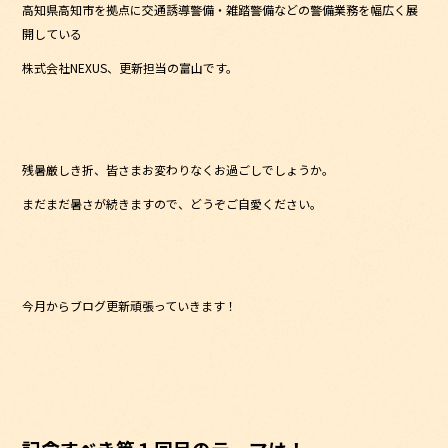
高知県高知市を拠点に交通誘導警備・雑踏警備などの警備業務を幅広く展
b
開している
o
株式会社NEXUS、更新担当の富山です。
o
k
残暑厳しき折、皆さまお変わりなくお過ごしでしょうか。
まだまだ暑さが続きますので、どうぞご自愛ください。
今月からブログ更新頑張っていきます！