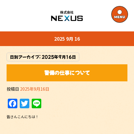
2025 9月 16
日別アーカイブ:
2025年9月16日
警備の仕事について
投稿日
2025年9月16日
F
T
Li
a
w
n
皆さんこんにちは！
c
itt
e
e
er